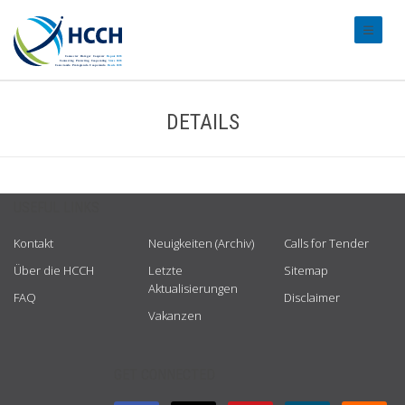
#transl
DETAILS
USEFUL LINKS
Kontakt
Neuigkeiten (Archiv)
Calls for Tender
Über die HCCH
Letzte
Sitemap
Aktualisierungen
FAQ
Disclaimer
Vakanzen
GET CONNECTED