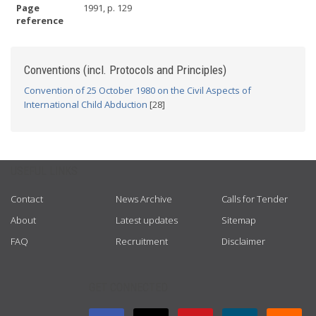
Page
1991, p. 129
reference
Conventions (incl. Protocols and Principles)
Convention of 25 October 1980 on the Civil Aspects of
International Child Abduction
[28]
USEFUL LINKS
Contact
News Archive
Calls for Tender
About
Latest updates
Sitemap
FAQ
Recruitment
Disclaimer
GET CONNECTED