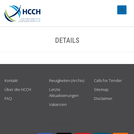
#transl
DETAILS
USEFUL LINKS
Kontakt
Neuigkeiten (Archiv)
Calls for Tender
Über die HCCH
Letzte
Sitemap
Aktualisierungen
FAQ
Disclaimer
Vakanzen
GET CONNECTED