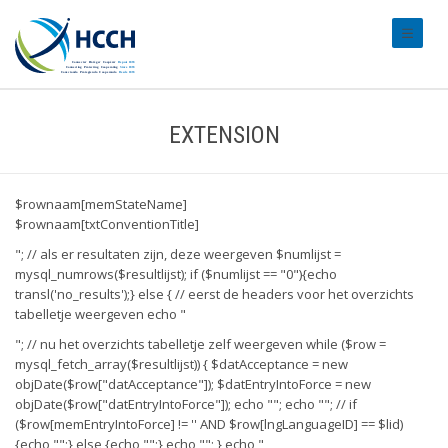
#transl
EXTENSION
$rownaam[memStateName]
$rownaam[txtConventionTitle]
"; // als er resultaten zijn, deze weergeven $numlijst =
mysql_numrows($resultlijst); if ($numlijst == "0"){echo
transl('no_results');} else { // eerst de headers voor het overzichts
tabelletje weergeven echo "
"; // nu het overzichts tabelletje zelf weergeven while ($row =
mysql_fetch_array($resultlijst)) { $datAcceptance = new
objDate($row["datAcceptance"]); $datEntryIntoForce = new
objDate($row["datEntryIntoForce"]); echo ""; echo ""; //
if
($row[memEntryIntoForce] != '' AND $row[lngLanguageID] == $lid)
{echo "";} else {echo "";} echo ""; } echo "