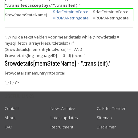
".transl(extacceptby)."
".transl(eif)."
$datEntryIntoForce-
$datEntryIntoForce-
$row[memStateName]
>ROMANstringdate
>ROMANstringdate
"; // nu de tekst velden voor meer details while ($rowdetails =
mysql_fetch_array($resultdetails)) { if
($rowdetails[memEntryIntoForce] != '' AND
$rowdetails[lngLanguageID] == $lid) {echo "
$rowdetails[memStateName] - ".transl(eif)."
$rowdetails[memEntryIntoForce]
";} } } ?>
USEFUL LINKS
Contact
News Archive
Calls for Tender
About
Latest updates
Sitemap
FAQ
Recruitment
Disclaimer