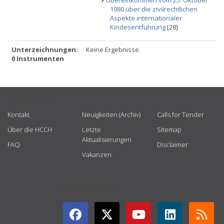
Übereinkommen vom 25. Oktober
1980 über die zivilrechtlichen
Aspekte internationaler
Kindesentführung
[28]
Unterzeichnungen:
Keine Ergebnisse.
0 Instrumenten
USEFUL LINKS
Kontakt
Neuigkeiten (Archiv)
Calls for Tender
Über die HCCH
Letzte
Sitemap
Aktualisierungen
FAQ
Disclaimer
Vakanzen
GET CONNECTED