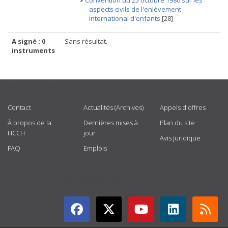
Convention du 25 octobre 1980 sur les
aspects civils de l'enlèvement
international d'enfants
[28]
A signé : 0
Sans résultat.
instruments
USEFUL LINKS
Contact
Actualités (Archives)
Appels d'offres
À propos de la
Dernières mises à
Plan du site
HCCH
jour
Avis juridique
FAQ
Emplois
GET CONNECTED