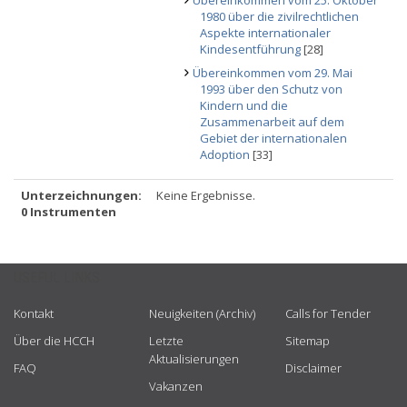
Übereinkommen vom 25. Oktober
1980 über die zivilrechtlichen
Aspekte internationaler
Kindesentführung
[28]
Übereinkommen vom 29. Mai
1993 über den Schutz von
Kindern und die
Zusammenarbeit auf dem
Gebiet der internationalen
Adoption
[33]
Unterzeichnungen:
Keine Ergebnisse.
0 Instrumenten
USEFUL LINKS
Kontakt
Neuigkeiten (Archiv)
Calls for Tender
Über die HCCH
Letzte
Sitemap
Aktualisierungen
FAQ
Disclaimer
Vakanzen