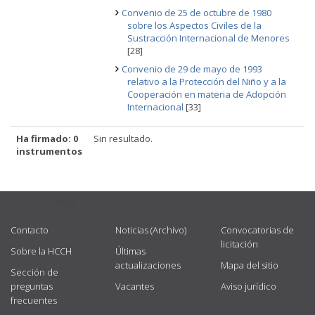
Convenio de 25 de octubre de 1980
sobre los Aspectos Civiles de la
Sustracción Internacional de Menores
[28]
Convenio de 29 de mayo de 1993
relativo a la Protección del Niño y a la
Cooperación en materia de Adopción
Internacional
[33]
Ha firmado: 0
Sin resultado.
instrumentos
USEFUL LINKS
Contacto
Noticias (Archivo)
Convocatorias de
licitación
Sobre la HCCH
Últimas
actualizaciones
Mapa del sitio
Sección de
preguntas
Vacantes
Aviso jurídico
frecuentes