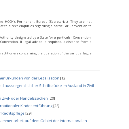
e HCCH’s Permanent Bureau (Secretariat). They are not
t to direct enquiries regarding a particular Convention to
thority designated by a State for a particular Convention.
Convention. If legal advice is required, assistance from a
ractitioners concerning the operation of the various Hague
her Urkunden von der Legalisation
[12]
aussergerichtlicher Schriftstücke im Ausland in Zivil-
 Zivil- oder Handelssachen
[20]
ernationaler Kindesentführung
[28]
 Rechtspflege
[29]
ammenarbeit auf dem Gebiet der internationalen