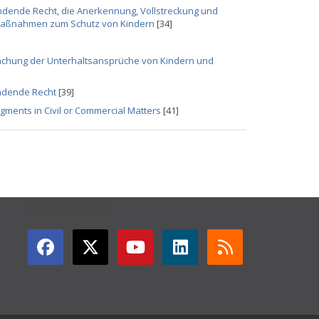
dende Recht, die Anerkennung, Vollstreckung und
 Maßnahmen zum Schutz von Kindern
[34]
chung der Unterhaltsansprüche von Kindern und
endende Recht
[39]
gments in Civil or Commercial Matters
[41]
GET CONNECTED