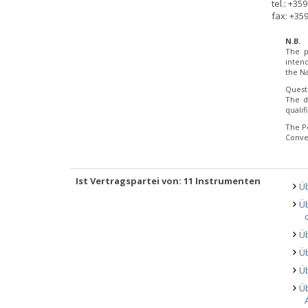
tel.: +35
fax: +359
N.B.
The p
inten
the Na
Quest
The d
quali
The P
Conve
Ist Vertragspartei von: 11 Instrumenten
Üb
Üb
Ü
Üb
Ü
Ü