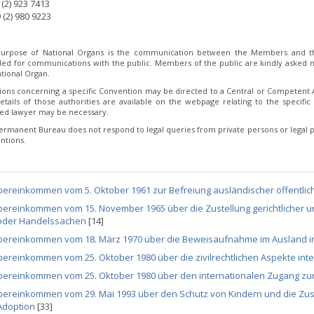
9 (2) 923 7413
 (2) 980 9223
urpose of National Organs is the communication between the Members and th
ded for communications with the public. Members of the public are kindly asked no
tional Organ.
ions concerning a specific Convention may be directed to a Central or Competent Au
etails of those authorities are available on the webpage relating to the specific 
fied lawyer may be necessary.
ermanent Bureau does not respond to legal queries from private persons or legal p
ntions.
ereinkommen vom 5. Oktober 1961 zur Befreiung ausländischer öffentlic
ereinkommen vom 15. November 1965 über die Zustellung gerichtlicher und 
oder Handelssachen
[14]
bereinkommen vom 18. März 1970 über die Beweisaufnahme im Ausland in
ereinkommen vom 25. Oktober 1980 über die zivilrechtlichen Aspekte int
bereinkommen vom 25. Oktober 1980 über den internationalen Zugang zur
bereinkommen vom 29. Mai 1993 über den Schutz von Kindern und die Zus
Adoption
[33]