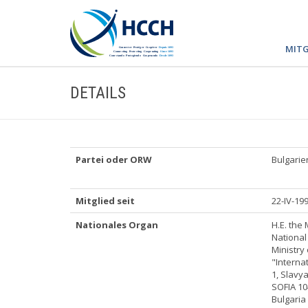
MITG
DETAILS
Partei oder ORW
Bulgarie
Mitglied seit
22-IV-19
Nationales Organ
H.E. the 
National
Ministry 
"Interna
1, Slavy
SOFIA 10
Bulgaria