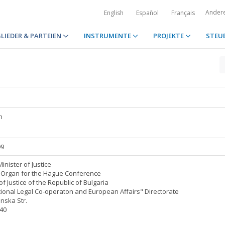
Ander
English
Español
Français
LIEDER & PARTEIEN
INSTRUMENTE
PROJEKTE
STEU
n
99
Minister of Justice
 Organ for the Hague Conference
of Justice of the Republic of Bulgaria
tional Legal Co-operaton and European Affairs" Directorate
anska Str.
40