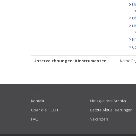
Ü
Ü
Ü
P
Co
Unterzeichnungen: 0 Instrumenten
Keine Er
USEFUL LINKS
Kontakt
Neuigkeiten (Archiv)
Über die HCCH
Letzte Aktualisierungen
FAQ
Vakanzen