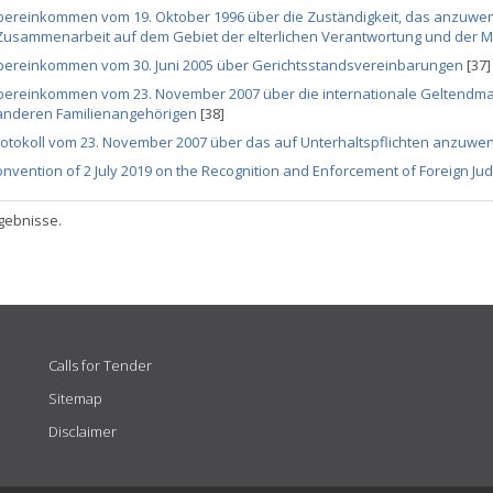
bereinkommen vom 19. Oktober 1996 über die Zuständigkeit, das anzuwen
Zusammenarbeit auf dem Gebiet der elterlichen Verantwortung und der
bereinkommen vom 30. Juni 2005 über Gerichtsstandsvereinbarungen
[37]
bereinkommen vom 23. November 2007 über die internationale Geltendma
anderen Familienangehörigen
[38]
rotokoll vom 23. November 2007 über das auf Unterhaltspflichten anzuw
nvention of 2 July 2019 on the Recognition and Enforcement of Foreign Jud
gebnisse.
Calls for Tender
Sitemap
Disclaimer