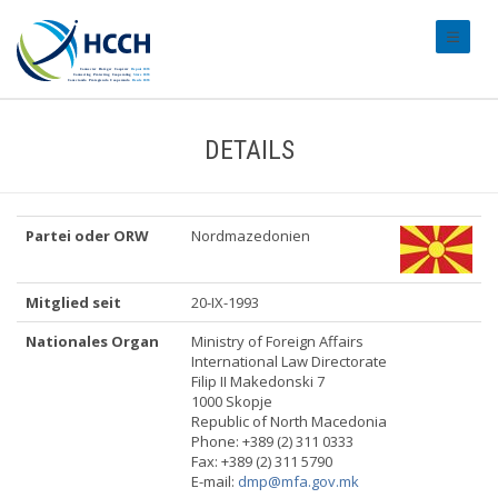
#transl
DETAILS
Partei oder ORW
Nordmazedonien
Mitglied seit
20-IX-1993
Nationales Organ
Ministry of Foreign Affairs
International Law Directorate
Filip II Makedonski 7
1000 Skopje
Republic of North Macedonia
Phone: +389 (2) 311 0333
Fax: +389 (2) 311 5790
E-mail:
dmp@mfa.gov.mk