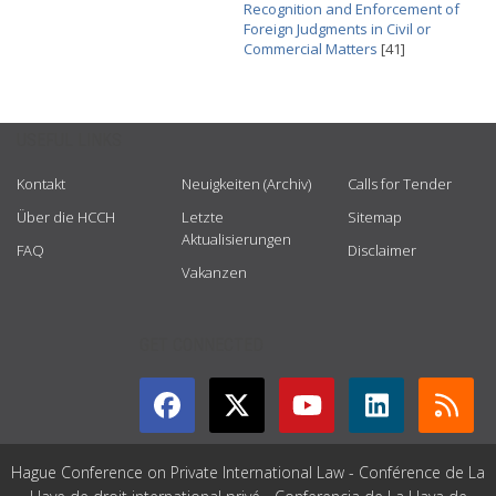
Recognition and Enforcement of
Foreign Judgments in Civil or
Commercial Matters
[41]
USEFUL LINKS
Kontakt
Neuigkeiten (Archiv)
Calls for Tender
Über die HCCH
Letzte
Sitemap
Aktualisierungen
FAQ
Disclaimer
Vakanzen
GET CONNECTED
Hague Conference on Private International Law - Conférence de La