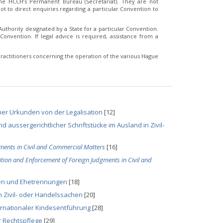
e HCCH’s Permanent Bureau (Secretariat). They are not
t to direct enquiries regarding a particular Convention to
thority designated by a State for a particular Convention.
Convention. If legal advice is required, assistance from a
ractitioners concerning the operation of the various Hague
her Urkunden von der Legalisation
[12]
aussergerichtlicher Schriftstücke im Ausland in Zivil-
ments in Civil and Commercial Matters
[16]
tion and Enforcement of Foreign Judgments in Civil and
en und Ehetrennungen
[18]
 Zivil- oder Handelssachen
[20]
ernationaler Kindesentführung
[28]
 Rechtspflege
[29]