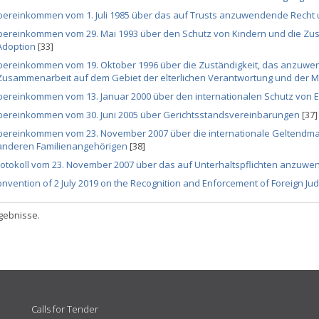
bereinkommen vom 1. Juli 1985 über das auf Trusts anzuwendende Recht
bereinkommen vom 29. Mai 1993 über den Schutz von Kindern und die Zus
Adoption
[33]
bereinkommen vom 19. Oktober 1996 über die Zuständigkeit, das anzuwen
Zusammenarbeit auf dem Gebiet der elterlichen Verantwortung und der
bereinkommen vom 13. Januar 2000 über den internationalen Schutz von
bereinkommen vom 30. Juni 2005 über Gerichtsstandsvereinbarungen
[37]
bereinkommen vom 23. November 2007 über die internationale Geltendma
anderen Familienangehörigen
[38]
rotokoll vom 23. November 2007 über das auf Unterhaltspflichten anzuw
nvention of 2 July 2019 on the Recognition and Enforcement of Foreign Jud
gebnisse.
Calls for Tender