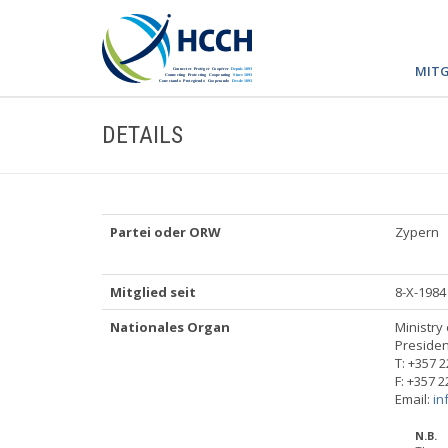
MITG
DETAILS
Partei oder ORW
Zypern
Mitglied seit
8-X-1984
Nationales Organ
Ministry 
Presiden
T: +357 
F: +357 
Email:
in
N.B.