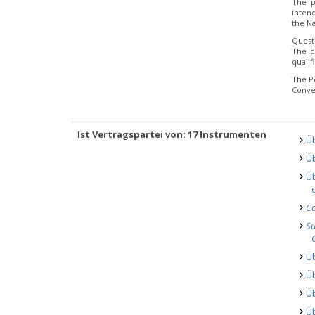
The p
inten
the Na
Quest
The d
quali
The P
Conve
Ist Vertragspartei von: 17 Instrumenten
Ü
Üb
Üb
Co
Su
Ü
Ü
Üb
Ü