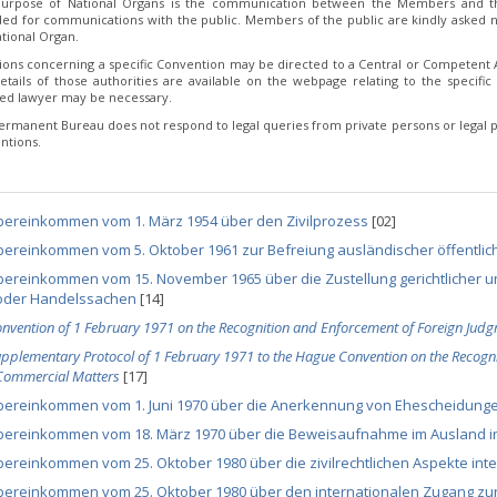
urpose of National Organs is the communication between the Members and th
ded for communications with the public. Members of the public are kindly asked no
tional Organ.
ions concerning a specific Convention may be directed to a Central or Competent Au
etails of those authorities are available on the webpage relating to the specific 
fied lawyer may be necessary.
ermanent Bureau does not respond to legal queries from private persons or legal p
ntions.
bereinkommen vom 1. März 1954 über den Zivilprozess
[02]
ereinkommen vom 5. Oktober 1961 zur Befreiung ausländischer öffentlic
ereinkommen vom 15. November 1965 über die Zustellung gerichtlicher und 
oder Handelssachen
[14]
nvention of 1 February 1971 on the Recognition and Enforcement of Foreign Judg
pplementary Protocol of 1 February 1971 to the Hague Convention on the Recogni
Commercial Matters
[17]
bereinkommen vom 1. Juni 1970 über die Anerkennung von Ehescheidung
bereinkommen vom 18. März 1970 über die Beweisaufnahme im Ausland in
ereinkommen vom 25. Oktober 1980 über die zivilrechtlichen Aspekte int
bereinkommen vom 25. Oktober 1980 über den internationalen Zugang zur