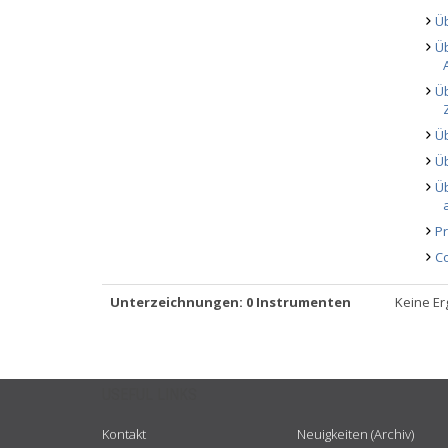
Ü
Ü
Ü
Ü
Ü
Ü
P
Co
Unterzeichnungen: 0 Instrumenten
Keine Er
USEFUL LINKS
Kontakt
Neuigkeiten (Archiv)