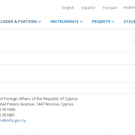
Ander
English
Español
Français
LIEDER & PARTEIEN
INSTRUMENTE
PROJEKTE
STEU
of Foreign Affairs of the Republic of Cyprus
tial Palace Avenue, 1447 Nicosia, Cyprus
22 651000
22 651881
fo@mfa.gov.cy