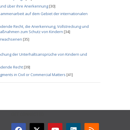
 und über ihre Anerkennung
[30]
ammenarbeit auf dem Gebiet der internationalen
dende Recht, die Anerkennung, Vollstreckung und
 Maßnahmen zum Schutz von Kindern
[34]
 Erwachsenen
[35]
chung der Unterhaltsansprüche von Kindern und
endende Recht
[39]
gments in Civil or Commercial Matters
[41]
GET CONNECTED