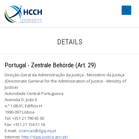
#transl
DETAILS
Portugal - Zentrale Behörde (Art. 29)
Direção-Geral da Administração da Justiça - Ministério da Justiça
(Directorate ­General for the Administration of Justice - Ministry of
Justice)
Autoridade Central Portuguesa
Avenida D. João II
n.º 1.08.01, Edifício H
1990-097 Lisboa
Tel: +351 21 790 65 00
Fax: +351 21 154 51 16
E-mail:
criancas@dgaj.mj.pt
Internet:
http://dgaj.justica.gov.pt/