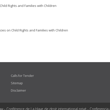
Child Rights and Families with Children
ies on Child Rights and Families with Children
Calls for Tender
Sitemap
Disclaimer
aw - Conférence de La Haye de droit international privé - Conferencia