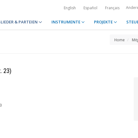
Ander
English
Español
Français
LIEDER & PARTEIEN
INSTRUMENTE
PROJEKTE
STEU
Home
Mit
. 23)
3