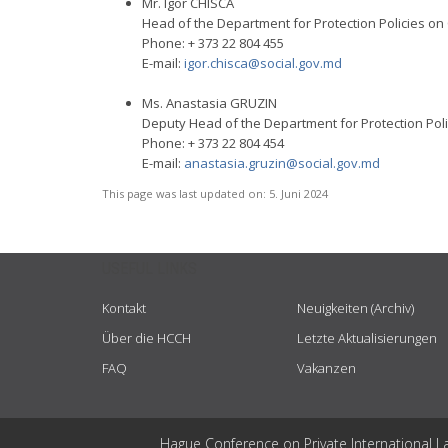
Mr. Igor CHISCA
Head of the Department for Protection Policies on 
Phone: + 373 22 804 455
E-mail:
igor.chisca@social.gov.md
Ms. Anastasia GRUZIN
Deputy Head of the Department for Protection Polic
Phone: + 373 22 804 454
E-mail:
anastasia.gruzin@social.gov.md
This page was last updated on:
5. Juni 2024
USEFUL LINKS
Kontakt
Neuigkeiten (Archiv)
Über die HCCH
Letzte Aktualisierungen
FAQ
Vakanzen
Hague Conference on Private International L