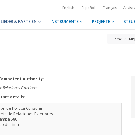
Ander
English
Español
Français
LIEDER & PARTEIEN
INSTRUMENTE
PROJEKTE
STEU
Home
Mit
Competent Authority:
e Relaciones Exteriores
tact details:
ión de Política Consular
erio de Relaciones Exteriores
Lampa 580
do de Lima