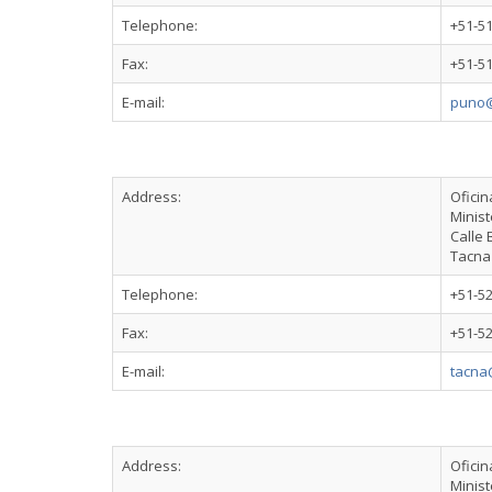
Telephone:
+51-5
Fax:
+51-5
E-mail:
puno@
Address:
Ofici
Minist
Calle 
Tacna
Telephone:
+51-5
Fax:
+51-5
E-mail:
tacna
Address:
Ofici
Minist