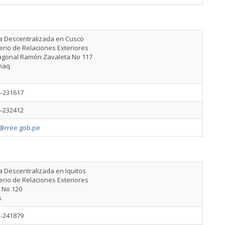
na Descentralizada en Cusco
erio de Relaciones Exteriores
iagonal Ramón Zavaleta No 117
haq
4-231617
4-232412
@rree.gob.pe
a Descentralizada en Iquitos
erio de Relaciones Exteriores
 No 120
s
5-241879