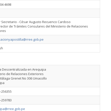
204 4698
r Secretario - César Augusto Recuenco Cardoso
ector de Trámites Consulares del Ministerio de Relaciones
ores
zacionyapostilla@rree.gob.pe
sh
na Descentralizada en Arequipa
erio de Relaciones Exteriores
 Málaga Grenet No 306 Umacollo
ipa
4-256355
4-259783
ipa@rree.gob.pe