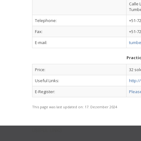
Calle
Tumb
Telephone:
+51-7
Fax:
+51-7
E-mail:
tumbe
Practi
Price:
32 sol
Useful Links:
http:
E-Register:
Please
This page was last updated on:
17. Dezember 2024
USEFUL LINKS