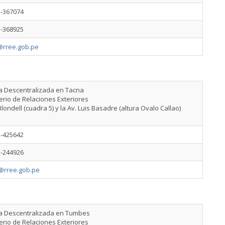
1-367074
1-368925
rree.gob.pe
na Descentralizada en Tacna
erio de Relaciones Exteriores
Blondell (cuadra 5) y la Av. Luis Basadre (altura Ovalo Callao)
2-425642
2-244926
@rree.gob.pe
na Descentralizada en Tumbes
erio de Relaciones Exteriores