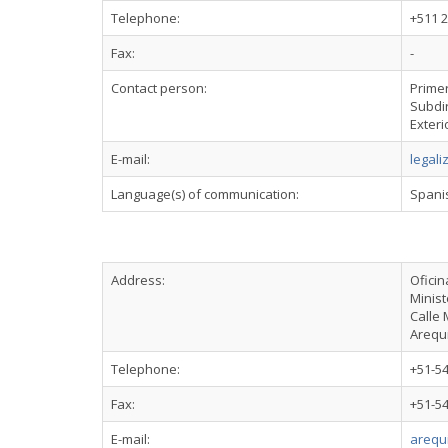
Telephone:
+511 
Fax:
-
Contact person:
Prime
Subdir
Exteri
E-mail:
legali
Language(s) of communication:
Spani
Address:
Ofici
Minist
Calle
Arequ
Telephone:
+51-5
Fax:
+51-5
E-mail:
arequ