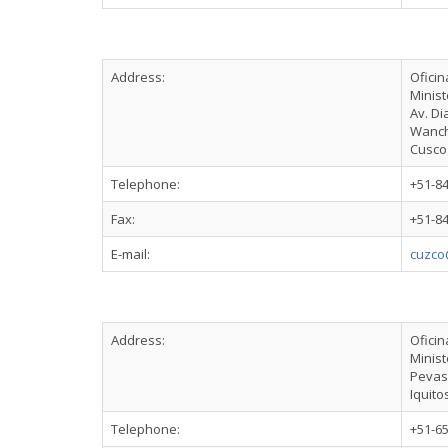
Address:
Ofici
Minist
Av. D
Wanc
Cusco
Telephone:
+51-8
Fax:
+51-8
E-mail:
cuzco
Address:
Oficin
Minist
Pevas
Iquito
Telephone:
+51-6