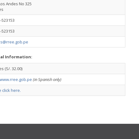
 Los Andes No 325
es
2-523153
2-523153
s@rree.gob.pe
cal Information:
es (S/. 32.00)
//www.rree.gob.pe
(in Spanish only)
 click here.