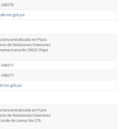
5-243276
os@rree.gob.pe
a Descentralizada en Piura
erio de Relaciones Exteriores
anamericana No 290 El Chipe
3-306217
3-306217
@rree.gob.pe
na Descentralizada en Puno
erio de Relaciones Exteriores
 Conde de Lemus No 276