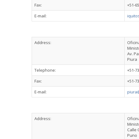
Fax:
+51-6
E-mail:
iquit
Address:
Oficin
Minist
Av. P
Piura
Telephone:
+51-7
Fax:
+51-7
E-mail:
piura
Address:
Ofici
Minist
Calle
Puno