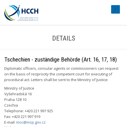
#transl
DETAILS
Tschechien - zuständige Behörde (Art. 16, 17, 18)
Diplomatic officers, consular agents or commissioners can request
on the basis of reciprocity the competent court for executing of
procedural act. Letters shall be sent to the Ministry of Justice:
Ministry of Justice
Vyšehradská 16
Praha 128 10
Czechia
Telephone: +420 221 997 925
Fax: +420 221 997 919
E-mail:
moc@msp.gov.cz