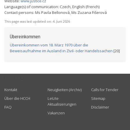
Website:
www.justice.cz
Language(s) of communication: Czech, English (French)
Contact persons: Ms Pavla Bellonová, Ms Zuzana Fišerová
This page was last updated on:
4. Juni 2026
Übereinkommen
Übereinkommen vom 18. März 1970 über die
Beweisaufnahme im Ausland in Zivil- oder Handelssachen
[20]
USEFUL LINKS
Kontakt
Neuigkeiten (Archiv)
Calls for Tender
Über die HCCH
Letzte
Sitemap
Aktualisierungen
FAQ
Disclaimer
Vakanzen