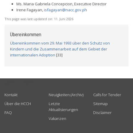
Ms. Maria Gabriela Concepcion, Executive Director
Irene Fagayan,
isfagayan@nacc.gov.ph
This page was last updated on:
11. Juni 2026
Übereinkommen
Übereinkommen vom 29. Mai 1993 über den Schutz von
Kindern und die Zusammenarbeit auf dem Gebiet der
internationalen Adoption
[33]
USEFUL LINKS
Kontakt
Neuigkeiten (Archiv)
Calls for Tender
Über die HCCH
Letzte
Sitemap
Aktualisierungen
FAQ
Disclaimer
Vakanzen