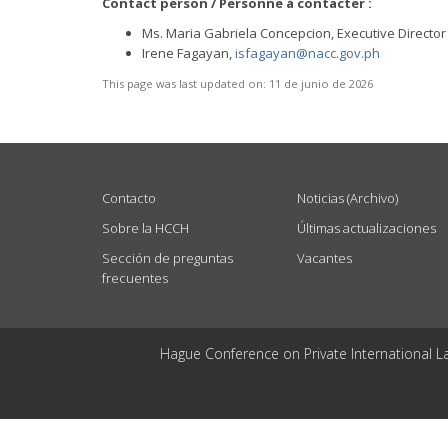
Contact person / Personne à contacter :
Ms. Maria Gabriela Concepcion, Executive Director
Irene Fagayan,
isfagayan@nacc.gov.ph
This page was last updated on:
11 de junio de 2026
USEFUL LINKS
Contacto
Noticias (Archivo)
Sobre la HCCH
Últimas actualizaciones
Sección de preguntas
Vacantes
frecuentes
Hague Conference on Private International L