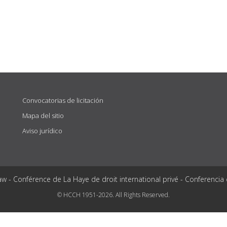
Convocatorias de licitación
Mapa del sitio
Aviso jurídico
aw - Conférence de La Haye de droit international privé - Conferencia
© HCCH 1951-2026. All Rights Reserved.