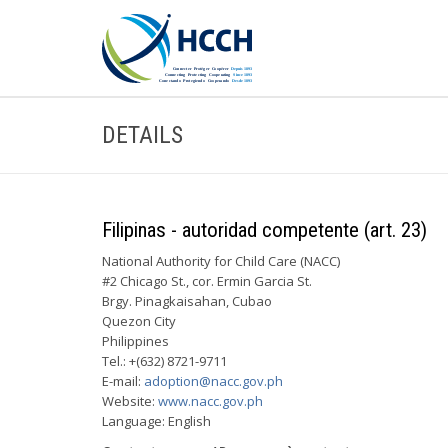
DETAILS
Filipinas - autoridad competente (art. 23)
National Authority for Child Care (NACC)
#2 Chicago St., cor. Ermin Garcia St.
Brgy. Pinagkaisahan, Cubao
Quezon City
Philippines
Tel.: +(632) 8721-9711
E-mail:
adoption@nacc.gov.ph
Website:
www.nacc.gov.ph
Language: English