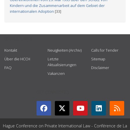
Kindern und die Zusammenarbeit auf dem Gebiet der
internationalen Adoption
[33]
USEFUL LINKS
Kontakt
Neuigkeiten (Archiv)
Calls for Tender
Über die HCCH
Letzte
Sitemap
Aktualisierungen
FAQ
Disclaimer
Vakanzen
GET CONNECTED
Hague Conference on Private International Law - Conférence de La