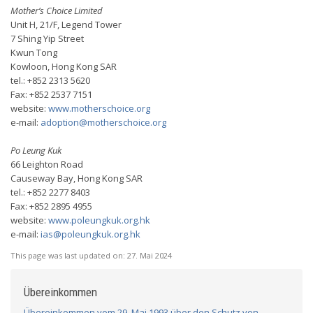
Mother’s Choice Limited
Unit H, 21/F, Legend Tower
7 Shing Yip Street
Kwun Tong
Kowloon, Hong Kong SAR
tel.: +852 2313 5620
Fax: +852 2537 7151
website:
www.motherschoice.org
e-mail:
adoption@motherschoice.org
Po Leung Kuk
66 Leighton Road
Causeway Bay, Hong Kong SAR
tel.: +852 2277 8403
Fax: +852 2895 4955
website:
www.poleungkuk.org.hk
e-mail:
ias@poleungkuk.org.hk
This page was last updated on:
27. Mai 2024
Übereinkommen
Übereinkommen vom 29. Mai 1993 über den Schutz von