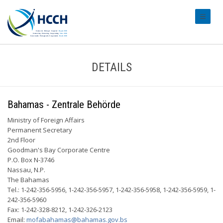
#transl
DETAILS
Bahamas - Zentrale Behörde
Ministry of Foreign Affairs
Permanent Secretary
2nd Floor
Goodman's Bay Corporate Centre
P.O. Box N-3746
Nassau, N.P.
The Bahamas
Tel.: 1-242-356-5956, 1-242-356-5957, 1-242-356-5958, 1-242-356-5959, 1-
242-356-5960
Fax: 1-242-328-8212, 1-242-326-2123
Email:
mofabahamas@bahamas.gov.bs