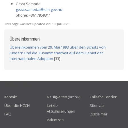
Géza Samodai
geza.samodai@kim.gov.hu
phone: +3617959311
This page was last updated on:
19. Juli 2023
Übereinkommen
Übereinkommen vom 29. Mai 1993 über den Schutz von
Kindern und die Zusammenarbeit auf dem Gebiet der
internationalen Adoption
[33]
USEFUL LINKS
Kontakt
Neuigkeiten (Archiv)
Calls for Tender
Über die HCCH
Letzte
Sitemap
Aktualisierungen
FAQ
Disclaimer
Vakanzen