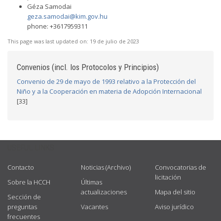
Géza Samodai
geza.samodai@kim.gov.hu
phone: +3617959311
This page was last updated on:
19 de julio de 2023
Convenios (incl. los Protocolos y Principios)
Convenio de 29 de mayo de 1993 relativo a la Protección del
Niño y a la Cooperación en materia de Adopción Internacional
[33]
USEFUL LINKS
Contacto
Noticias (Archivo)
Convocatorias de
licitación
Sobre la HCCH
Últimas
actualizaciones
Mapa del sitio
Sección de
preguntas
Vacantes
Aviso jurídico
frecuentes