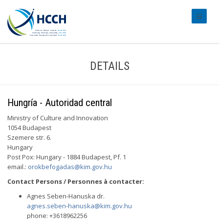
#transl
DETAILS
Hungría - Autoridad central
Ministry of Culture and Innovation
1054 Budapest
Szemere str. 6.
Hungary
Post Pox: Hungary - 1884 Budapest, Pf. 1
email.:
orokbefogadas@kim.gov.hu
Contact Persons / Personnes à contacter:
Agnes Seben-Hanuska dr.
agnes.seben-hanuska@kim.gov.hu
phone: +3618962256