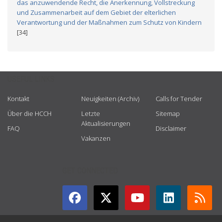
das anzuwendende Recht, die Anerkennung, Vollstreckung
und Zusammenarbeit auf dem Gebiet der elterlichen
Verantwortung und der Maßnahmen zum Schutz von Kindern
[34]
USEFUL LINKS
Kontakt
Neuigkeiten (Archiv)
Calls for Tender
Über die HCCH
Letzte
Sitemap
Aktualisierungen
FAQ
Disclaimer
Vakanzen
GET CONNECTED