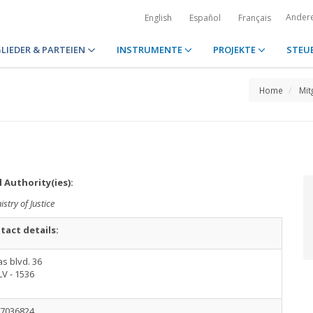
Ander
English
Español
Français
LIEDER & PARTEIEN
INSTRUMENTE
PROJEKTE
STEU
Home
Mit
 Authority(ies):
istry of Justice
tact details:
as blvd. 36
LV - 1536
67036824