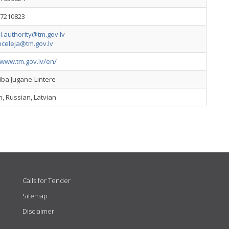
67210823
l.authority@tm.gov.lv
nceleja@tm.gov.lv
/www.tm.gov.lv/en/
iba Jugane-Lintere
h, Russian, Latvian
Calls for Tender
Sitemap
Disclaimer