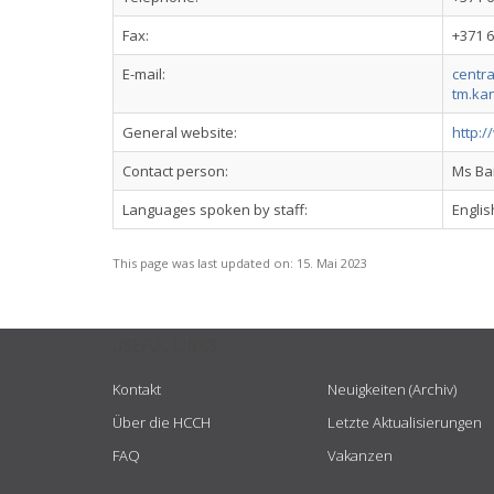
Fax:
+371 
E-mail:
centra
tm.ka
General website:
http:/
Contact person:
Ms Ba
Languages spoken by staff:
Englis
This page was last updated on:
15. Mai 2023
USEFUL LINKS
Kontakt
Neuigkeiten (Archiv)
Über die HCCH
Letzte Aktualisierungen
FAQ
Vakanzen