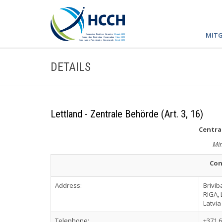
MITG
DETAILS
Lettland - Zentrale Behörde (Art. 3, 16)
Central
Min
Con
Address:
Brivib
RIGA, 
Latvia
Telephone:
+371 