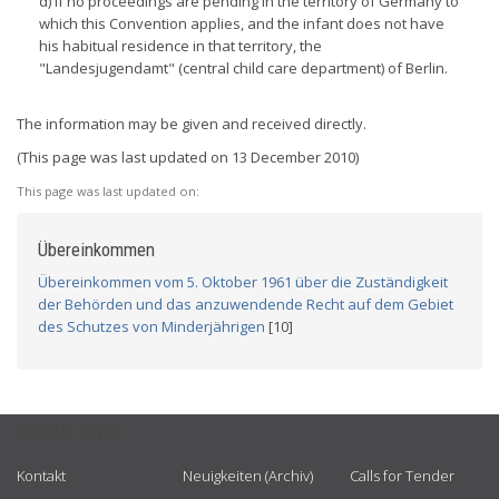
d) if no proceedings are pending in the territory of Germany to
which this Convention applies, and the infant does not have
his habitual residence in that territory, the
"Landesjugendamt" (central child care department) of Berlin.
The information may be given and received directly.
(This page was last updated on 13 December 2010)
This page was last updated on:
Übereinkommen
Übereinkommen vom 5. Oktober 1961 über die Zuständigkeit
der Behörden und das anzuwendende Recht auf dem Gebiet
des Schutzes von Minderjährigen
[10]
USEFUL LINKS
Kontakt
Neuigkeiten (Archiv)
Calls for Tender