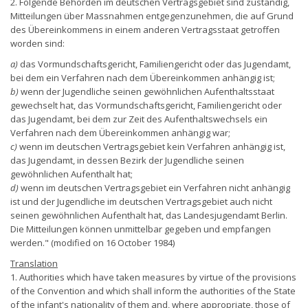
2. Folgende Behörden im deutschen Vertragsgebiet sind zuständig,
Mitteilungen über Massnahmen entgegenzunehmen, die auf Grund
des Übereinkommens in einem anderen Vertragsstaat getroffen
worden sind:
a)
das Vormundschaftsgericht, Familiengericht oder das Jugendamt,
bei dem ein Verfahren nach dem Übereinkommen anhängig ist;
b)
wenn der Jugendliche seinen gewöhnlichen Aufenthaltsstaat
gewechselt hat, das Vormundschaftsgericht, Familiengericht oder
das Jugendamt, bei dem zur Zeit des Aufenthaltswechsels ein
Verfahren nach dem Übereinkommen anhängig war;
c)
wenn im deutschen Vertragsgebiet kein Verfahren anhängig ist,
das Jugendamt, in dessen Bezirk der Jugendliche seinen
gewöhnlichen Aufenthalt hat;
d)
wenn im deutschen Vertragsgebiet ein Verfahren nicht anhängig
ist und der Jugendliche im deutschen Vertragsgebiet auch nicht
seinen gewöhnlichen Aufenthalt hat, das Landesjugendamt Berlin.
Die Mitteilungen können unmittelbar gegeben und empfangen
werden." (modified on 16 October 1984)
Translation
1. Authorities which have taken measures by virtue of the provisions
of the Convention and which shall inform the authorities of the State
of the infant's nationality of them and, where appropriate, those of