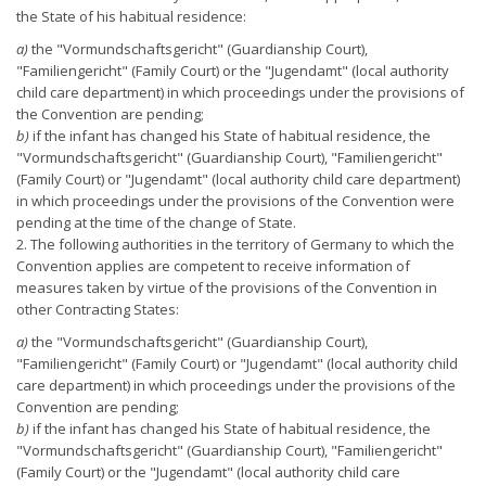
the State of his habitual residence:
a)
the "Vormundschaftsgericht" (Guardianship Court),
"Familiengericht" (Family Court) or the "Jugendamt" (local authority
child care department) in which proceedings under the provisions of
the Convention are pending;
b)
if the infant has changed his State of habitual residence, the
"Vormundschaftsgericht" (Guardianship Court), "Familiengericht"
(Family Court) or "Jugendamt" (local authority child care department)
in which proceedings under the provisions of the Convention were
pending at the time of the change of State.
2. The following authorities in the territory of Germany to which the
Convention applies are competent to receive information of
measures taken by virtue of the provisions of the Convention in
other Contracting States:
a)
the "Vormundschaftsgericht" (Guardianship Court),
"Familiengericht" (Family Court) or "Jugendamt" (local authority child
care department) in which proceedings under the provisions of the
Convention are pending;
b)
if the infant has changed his State of habitual residence, the
"Vormundschaftsgericht" (Guardianship Court), "Familiengericht"
(Family Court) or the "Jugendamt" (local authority child care