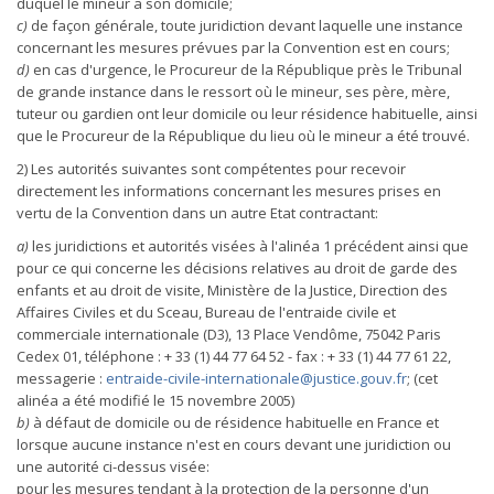
duquel le mineur a son domicile;
c)
de façon générale, toute juridiction devant laquelle une instance
concernant les mesures prévues par la Convention est en cours;
d)
en cas d'urgence, le Procureur de la République près le Tribunal
de grande instance dans le ressort où le mineur, ses père, mère,
tuteur ou gardien ont leur domicile ou leur résidence habituelle, ainsi
que le Procureur de la République du lieu où le mineur a été trouvé.
2) Les autorités suivantes sont compétentes pour recevoir
directement les informations concernant les mesures prises en
vertu de la Convention dans un autre Etat contractant:
a)
les juridictions et autorités visées à l'alinéa 1 précédent ainsi que
pour ce qui concerne les décisions relatives au droit de garde des
enfants et au droit de visite, Ministère de la Justice, Direction des
Affaires Civiles et du Sceau, Bureau de l'entraide civile et
commerciale internationale (D3), 13 Place Vendôme, 75042 Paris
Cedex 01, téléphone : + 33 (1) 44 77 64 52 - fax : + 33 (1) 44 77 61 22,
messagerie :
entraide-civile-internationale@justice.gouv.fr
; (cet
alinéa a été modifié le 15 novembre 2005)
b)
à défaut de domicile ou de résidence habituelle en France et
lorsque aucune instance n'est en cours devant une juridiction ou
une autorité ci-dessus visée:
pour les mesures tendant à la protection de la personne d'un