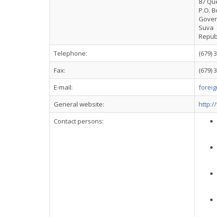
87 Qu
P.O. B
Gover
Suva
Republi
Telephone:
(679) 
Fax:
(679) 
E-mail:
foreig
General website:
http:/
Contact persons: