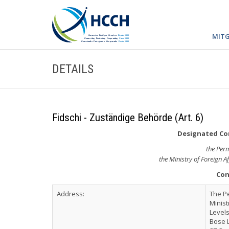
MITG
DETAILS
Fidschi - Zuständige Behörde (Art. 6)
Designated Com
the Per
the Ministry of Foreign A
Con
Address:
The P
Minist
Levels
Bose 