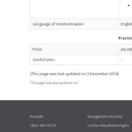
Language of communication:
Englis
Practi
Price:
[no in
Useful Links:
-
(This page was last updated on 3 December 2014)
This page was last updated on:
USEFUL LINKS
Kontakt
Neuigkeiten (Archiv)
Über die HCCH
Letzte Aktualisierungen