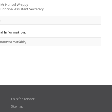
Mr Hansel Whippy
Principal Assistant Secretary
h
cal Information:
formation available]
Calls for Tender
Sitemap