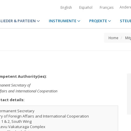
Ander
English
Español
Français
LIEDER & PARTEIEN
INSTRUMENTE
PROJEKTE
STEU
Home
Mit
petent Authority(ies):
manent Secretary of
ffairs and International Cooperation
tact details:
ermanent Secretary
ry of Foreign Affairs and International Cooperation
 1 & 2, South Wing
Levu Vakaturaga Complex