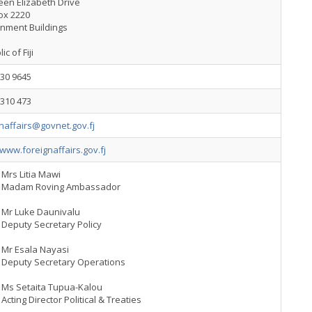
een Elizabeth Drive
ox 2220
nment Buildings
c of Fiji
330 9645
3310 473
naffairs@govnet.gov.fj
/www.foreignaffairs.gov.fj
Mrs Litia Mawi
Madam Roving Ambassador
Mr Luke Daunivalu
Deputy Secretary Policy
Mr Esala Nayasi
Deputy Secretary Operations
Ms Setaita Tupua-Kalou
Acting Director Political & Treaties