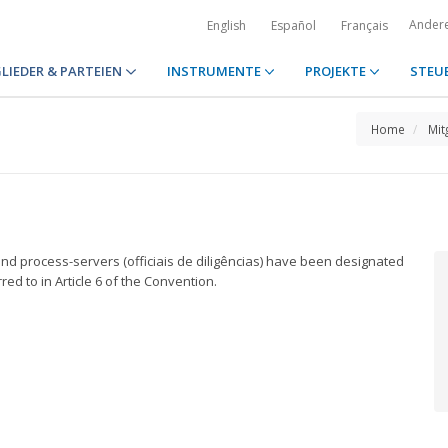
Ander
English
Español
Français
LIEDER & PARTEIEN
INSTRUMENTE
PROJEKTE
STEU
Home
Mit
 and process-servers (officiais de diligências) have been designated
ed to in Article 6 of the Convention.