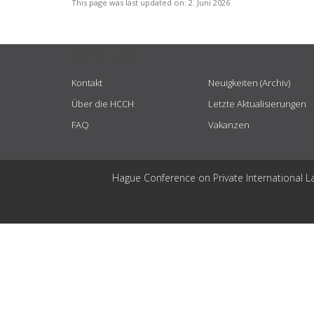
This page was last updated on:
2. Juni 2026
USEFUL LINKS
Kontakt
Neuigkeiten (Archiv)
Über die HCCH
Letzte Aktualisierungen
FAQ
Vakanzen
Hague Conference on Private International L