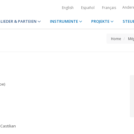
Ander
English
Español
Français
LIEDER & PARTEIEN
INSTRUMENTE
PROJEKTE
STEU
Home
Mit
be)
Castilian