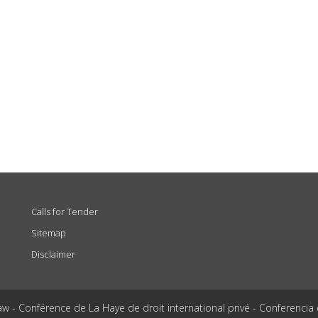
Calls for Tender
Sitemap
Disclaimer
aw - Conférence de La Haye de droit international privé - Conferencia