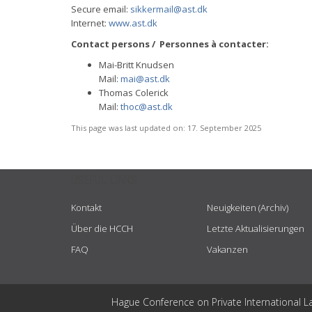
Secure email:
sikkermail@ast.dk
Internet:
www.ast.dk
Contact persons / Personnes à contacter:
Mai-Britt Knudsen
Mail:
mai@ast.dk
Thomas Colerick
Mail:
thoc@ast.dk
This page was last updated on:
17. September 2025
USEFUL LINKS
Kontakt
Neuigkeiten (Archiv)
Über die HCCH
Letzte Aktualisierungen
FAQ
Vakanzen
Hague Conference on Private International L