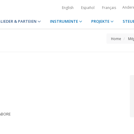
Ander
English
Español
Français
LIEDER & PARTEIEN
INSTRUMENTE
PROJEKTE
STEU
Home
Mit
KABORE