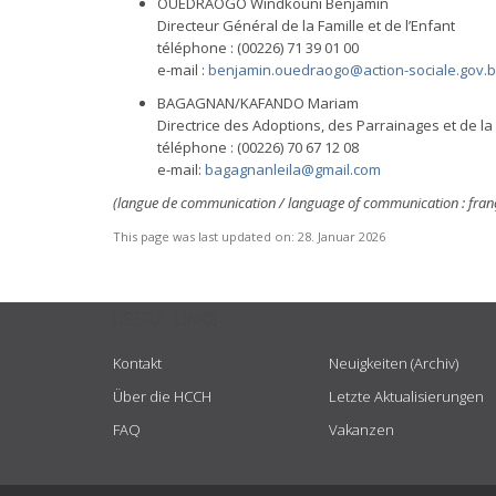
OUEDRAOGO Windkouni Benjamin
Directeur Général de la Famille et de l’Enfant
téléphone : (00226) 71 39 01 00
e-mail :
benjamin.ouedraogo@action-sociale.gov.b
BAGAGNAN/KAFANDO Mariam
Directrice des Adoptions, des Parrainages et de la 
téléphone : (00226) 70 67 12 08
e-mail:
bagagnanleila@gmail.com
(langue de communication / language of communication : franç
This page was last updated on:
28. Januar 2026
USEFUL LINKS
Kontakt
Neuigkeiten (Archiv)
Über die HCCH
Letzte Aktualisierungen
FAQ
Vakanzen