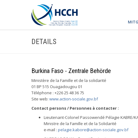
MITG
DETAILS
Burkina Faso - Zentrale Behörde
Ministère de la Famille et de la solidarité
01 BP 515 Ouagadougou 01
Téléphone : +226 25 48 36 75
Site web:
www.action-sociale.gov.bf
Contact persons / Personnes à contacter :
Lieutenant-Colonel Passowendé Pélagie KABRE/
Ministre de la Famille et de la Solidarité
e-mail :
pelagie.kabore@action-sociale.gov.bf