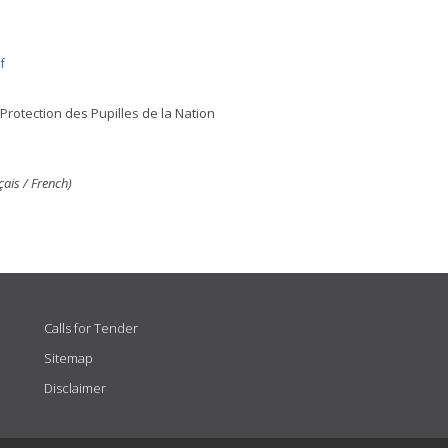
f
Protection des Pupilles de la Nation
ais / French)
Calls for Tender
Sitemap
Disclaimer