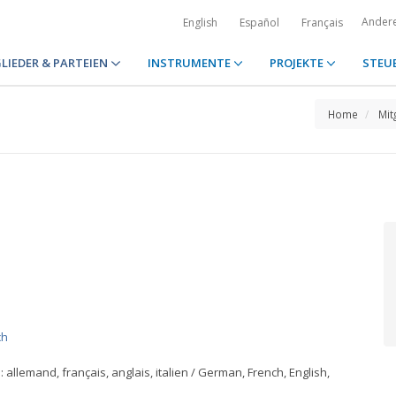
Ander
English
Español
Français
LIEDER & PARTEIEN
INSTRUMENTE
PROJEKTE
STEU
Home
Mit
ch
lemand, français, anglais, italien / German, French, English,