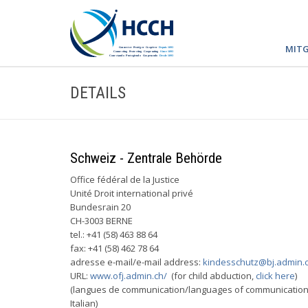
MITG
DETAILS
Schweiz - Zentrale Behörde
Office fédéral de la Justice
Unité Droit international privé
Bundesrain 20
CH-3003 BERNE
tel.: +41 (58) 463 88 64
fax: +41 (58) 462 78 64
adresse e-mail/e-mail address:
kindesschutz@bj.admin.
URL:
www.ofj.admin.ch/
(for child abduction,
click here
)
(langues de communication/languages of communication: al
Italian)