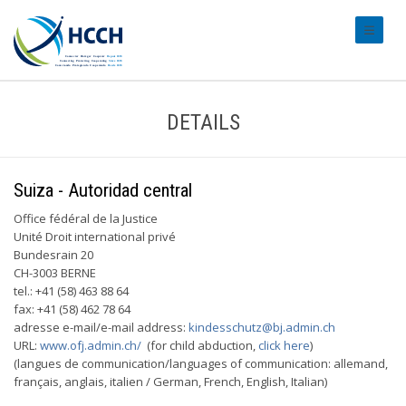
#transl
DETAILS
Suiza - Autoridad central
Office fédéral de la Justice
Unité Droit international privé
Bundesrain 20
CH-3003 BERNE
tel.: +41 (58) 463 88 64
fax: +41 (58) 462 78 64
adresse e-mail/e-mail address:
kindesschutz@bj.admin.ch
URL:
www.ofj.admin.ch/
(for child abduction,
click here
)
(langues de communication/languages of communication: allemand,
français, anglais, italien / German, French, English, Italian)