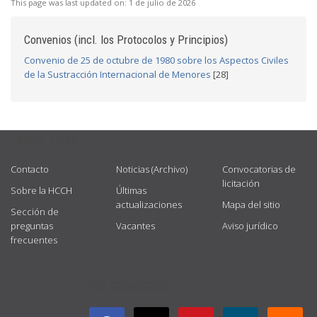
This page was last updated on:
1 de julio de 2026
Convenios (incl. los Protocolos y Principios)
Convenio de 25 de octubre de 1980 sobre los Aspectos Civiles
de la Sustracción Internacional de Menores
[28]
USEFUL LINKS
Contacto
Noticias (Archivo)
Convocatorias de
licitación
Sobre la HCCH
Últimas
actualizaciones
Mapa del sitio
Sección de
preguntas
Vacantes
Aviso jurídico
frecuentes
GET CONNECTED