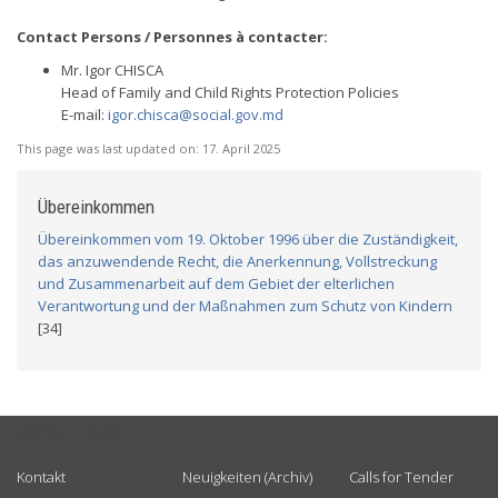
Contact Persons / Personnes à contacter:
Mr. Igor CHISCA
Head of Family and Child Rights Protection Policies
E-mail:
igor.chisca@social.gov.md
This page was last updated on:
17. April 2025
Übereinkommen
Übereinkommen vom 19. Oktober 1996 über die Zuständigkeit,
das anzuwendende Recht, die Anerkennung, Vollstreckung
und Zusammenarbeit auf dem Gebiet der elterlichen
Verantwortung und der Maßnahmen zum Schutz von Kindern
[34]
USEFUL LINKS
Kontakt
Neuigkeiten (Archiv)
Calls for Tender