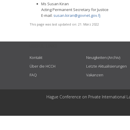
Ms Susan Kiran
Acting Permanent Secretary for Justice
E-mail:
susan.kiran@govnet.gov.fj
This page was last updated on:
21. März 2022
USEFUL LINKS
Kontakt
Neuigkeiten (Archiv)
Über die HCCH
Letzte Aktualisierungen
FAQ
Vakanzen
Hague Conference on Private International L