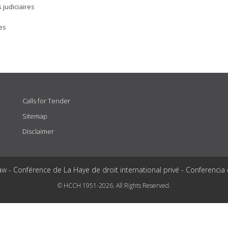
 judiciaires
res
Calls for Tender
Sitemap
Disclaimer
aw - Conférence de La Haye de droit international privé - Conferencia
© HCCH 1951-2026. All Rights Reserved.