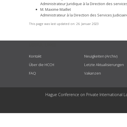
Administrateur Juridique à la Direction des services
M. Maxime Maillet
Administrateur à la Direction des Services Judiciai
This page was last updated on:
26. Januar 2023
USEFUL LINKS
Kontakt
Neuigkeiten (Archiv)
Über die HCCH
Letzte Aktualisierungen
FAQ
Vakanzen
Hague Conference on Private International L