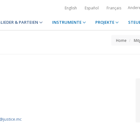
Ander
English
Español
Français
LIEDER & PARTEIEN
INSTRUMENTE
PROJEKTE
STEU
Home
Mit
1
@justice.mc