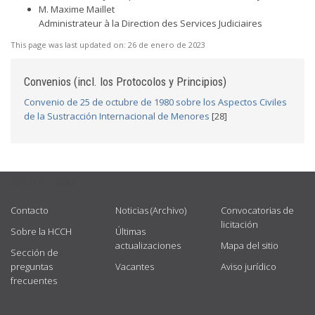
M. Maxime Maillet
Administrateur à la Direction des Services Judiciaires
This page was last updated on:
26 de enero de 2023
Convenios (incl. los Protocolos y Principios)
Convenio de 25 de octubre de 1980 sobre los Aspectos Civiles
de la Sustracción Internacional de Menores
[28]
USEFUL LINKS
Contacto
Noticias (Archivo)
Convocatorias de
licitación
Sobre la HCCH
Últimas
actualizaciones
Mapa del sitio
Sección de
preguntas
Vacantes
Aviso jurídico
frecuentes