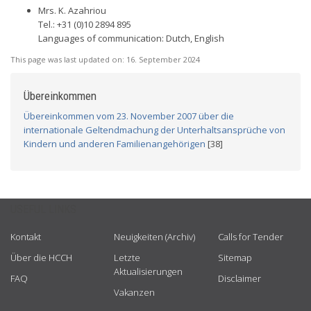
Mrs. K. Azahriou
Tel.: +31 (0)10 2894 895
Languages of communication: Dutch, English
This page was last updated on:
16. September 2024
Übereinkommen
Übereinkommen vom 23. November 2007 über die
internationale Geltendmachung der Unterhaltsansprüche von
Kindern und anderen Familienangehörigen
[38]
USEFUL LINKS
Kontakt
Neuigkeiten (Archiv)
Calls for Tender
Über die HCCH
Letzte
Sitemap
Aktualisierungen
FAQ
Disclaimer
Vakanzen