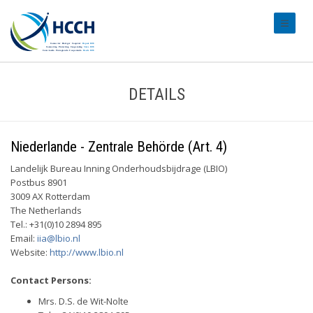
#transl
DETAILS
Niederlande - Zentrale Behörde (Art. 4)
Landelijk Bureau Inning Onderhoudsbijdrage (LBIO)
Postbus 8901
3009 AX Rotterdam
The Netherlands
Tel.: +31(0)10 2894 895
Email:
iia@lbio.nl
Website:
http://www.lbio.nl
Contact Persons:
Mrs. D.S. de Wit-Nolte