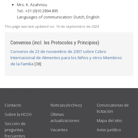
Mrs. K. Azahriou
Tel.: +31 (0)10 2894 895
Languages of communication: Dutch, English
This page was last updated on:
16 de septiembre de 2024
Convenios (incl. los Protocolos y Principios)
Convenio de 23 de noviembre de 2007 sobre Cobro
Internacional de Alimentos para los Niños y otros Miembros
de la Familia
[38]
USEFUL LINKS
Contacto
Noticias (Archivo)
Convocatorias de
licitación
Sobre la HCCH
Últimas
actualizaciones
Mapa del sitio
Sección de
preguntas
Vacantes
Aviso jurídico
frecuentes