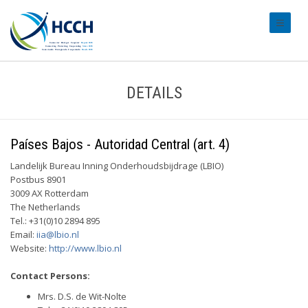
#transl
DETAILS
Países Bajos - Autoridad Central (art. 4)
Landelijk Bureau Inning Onderhoudsbijdrage (LBIO)
Postbus 8901
3009 AX Rotterdam
The Netherlands
Tel.: +31(0)10 2894 895
Email:
iia@lbio.nl
Website:
http://www.lbio.nl
Contact Persons:
Mrs. D.S. de Wit-Nolte