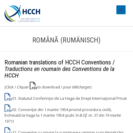
#transl
ROMÂNĂ (RUMÄNISCH)
Romanian translations of HCCH Conventions /
Traductions en roumain des Conventions de la
HCCH
(Click /
Cliquer
to download /
pour télécharger
)
01. Statutul Conferinţei de La Haga de Drept Internaţional Privat
02. Convenţie din 1 martie 1954 privind procedura civilă,
încheiată la Haga la 1 martie 1954
(publ. în B.Of. nr. 37 din 19 martie
1971)
12. Convenţie cu privire la suprimarea cerinţei supralegalizării,