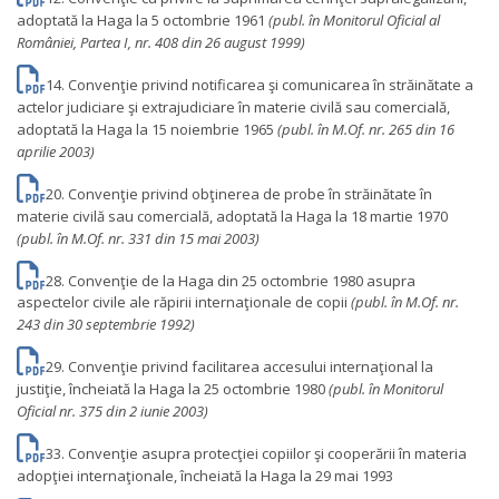
adoptată la Haga la 5 octombrie 1961
(publ. în Monitorul Oficial al
României, Partea I, nr. 408 din 26 august 1999)
14. Convenţie privind notificarea şi comunicarea în străinătate a
actelor judiciare şi extrajudiciare în materie civilă sau comercială,
adoptată la Haga la 15 noiembrie 1965
(publ. în M.Of. nr. 265 din 16
aprilie 2003)
20. Convenţie privind obţinerea de probe în străinătate în
materie civilă sau comercială, adoptată la Haga la 18 martie 1970
(publ. în M.Of. nr. 331 din 15 mai 2003)
28. Convenţie de la Haga din 25 octombrie 1980 asupra
aspectelor civile ale răpirii internaţionale de copii
(publ. în M.Of. nr.
243 din 30 septembrie 1992)
29. Convenţie privind facilitarea accesului internaţional la
justiţie, încheiată la Haga la 25 octombrie 1980
(publ. în Monitorul
Oficial nr. 375 din 2 iunie 2003)
33. Convenţie asupra protecţiei copiilor şi cooperării în materia
adopţiei internaţionale, încheiată la Haga la 29 mai 1993