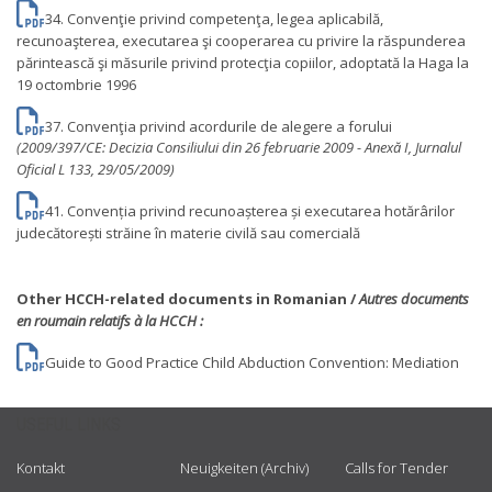
34. Convenţie privind competenţa, legea aplicabilă,
recunoaşterea, executarea şi cooperarea cu privire la răspunderea
părintească şi măsurile privind protecţia copiilor, adoptată la Haga la
19 octombrie 1996
37. Convenţia privind acordurile de alegere a forului
(2009/397/CE: Decizia Consiliului din 26 februarie 2009 - Anexă I, Jurnalul
Oficial L 133, 29/05/2009)
41. Convenția privind recunoașterea și executarea hotărârilor
judecătorești străine în materie civilă sau comercială
Other HCCH-related documents in Romanian /
Autres documents
en roumain relatifs à la HCCH :
Guide to Good Practice Child Abduction Convention: Mediation
USEFUL LINKS
Kontakt
Neuigkeiten (Archiv)
Calls for Tender