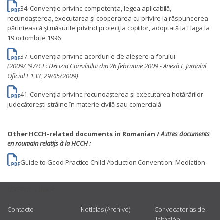
34. Convenţie privind competenţa, legea aplicabilă,
recunoaşterea, executarea şi cooperarea cu privire la răspunderea
părintească şi măsurile privind protecţia copiilor, adoptată la Haga la
19 octombrie 1996
37. Convenţia privind acordurile de alegere a forului
(2009/397/CE: Decizia Consiliului din 26 februarie 2009 - Anexă I, Jurnalul
Oficial L 133, 29/05/2009)
41. Convenția privind recunoașterea și executarea hotărârilor
judecătorești străine în materie civilă sau comercială
Other HCCH-related documents in Romanian /
Autres documents
en roumain relatifs à la HCCH :
Guide to Good Practice Child Abduction Convention: Mediation
USEFUL LINKS
Contacto
Noticias (Archivo)
Convocatorias de
licitación