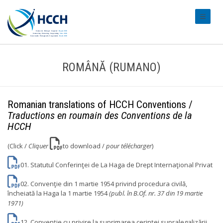
#transl
ROMÂNĂ (RUMANO)
Romanian translations of HCCH Conventions /
Traductions en roumain des Conventions de la
HCCH
(Click /
Cliquer
to download /
pour télécharger
)
01. Statutul Conferinţei de La Haga de Drept Internaţional Privat
02. Convenţie din 1 martie 1954 privind procedura civilă,
încheiată la Haga la 1 martie 1954
(publ. în B.Of. nr. 37 din 19 martie
1971)
12. Convenţie cu privire la suprimarea cerinţei supralegalizării,