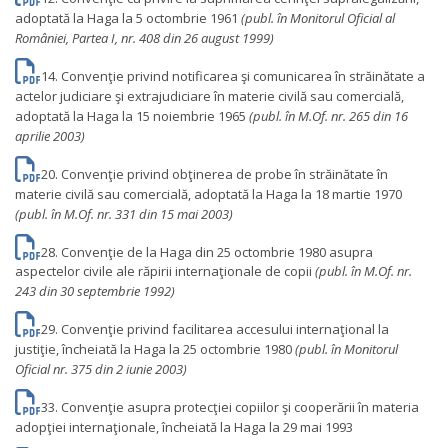
adoptată la Haga la 5 octombrie 1961
(publ. în Monitorul Oficial al
României, Partea I, nr. 408 din 26 august 1999)
14. Convenţie privind notificarea şi comunicarea în străinătate a
actelor judiciare şi extrajudiciare în materie civilă sau comercială,
adoptată la Haga la 15 noiembrie 1965
(publ. în M.Of. nr. 265 din 16
aprilie 2003)
20. Convenţie privind obţinerea de probe în străinătate în
materie civilă sau comercială, adoptată la Haga la 18 martie 1970
(publ. în M.Of. nr. 331 din 15 mai 2003)
28. Convenţie de la Haga din 25 octombrie 1980 asupra
aspectelor civile ale răpirii internaţionale de copii
(publ. în M.Of. nr.
243 din 30 septembrie 1992)
29. Convenţie privind facilitarea accesului internaţional la
justiţie, încheiată la Haga la 25 octombrie 1980
(publ. în Monitorul
Oficial nr. 375 din 2 iunie 2003)
33. Convenţie asupra protecţiei copiilor şi cooperării în materia
adopţiei internaţionale, încheiată la Haga la 29 mai 1993