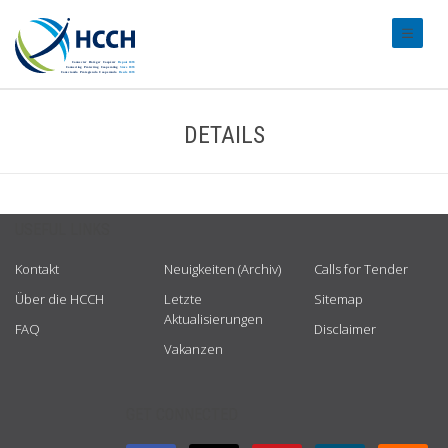
#transl
DETAILS
USEFUL LINKS
Kontakt
Neuigkeiten (Archiv)
Calls for Tender
Über die HCCH
Letzte
Sitemap
Aktualisierungen
FAQ
Disclaimer
Vakanzen
GET CONNECTED