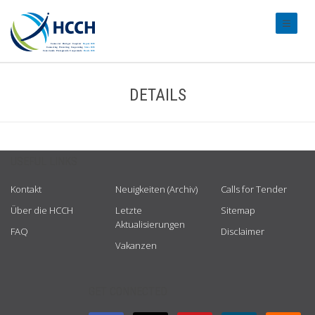
#transl
DETAILS
USEFUL LINKS
Kontakt
Neuigkeiten (Archiv)
Calls for Tender
Über die HCCH
Letzte
Sitemap
Aktualisierungen
FAQ
Disclaimer
Vakanzen
GET CONNECTED