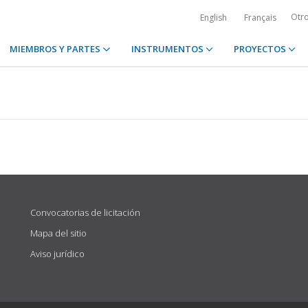
Otr
English
Français
MIEMBROS Y PARTES
INSTRUMENTOS
PROYECTOS
Convocatorias de licitación
Mapa del sitio
Aviso jurídico