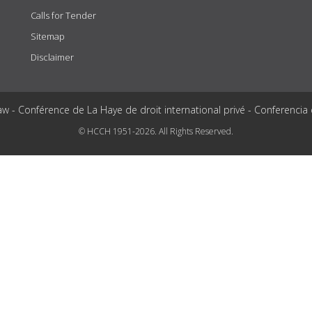
Calls for Tender
Sitemap
Disclaimer
aw - Conférence de La Haye de droit international privé - Conferencia
© HCCH 1951-2026. All Rights Reserved.