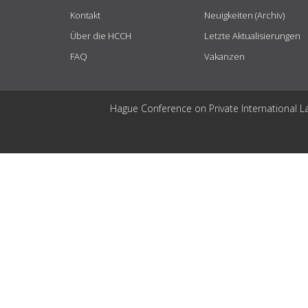
Kontakt
Neuigkeiten (Archiv)
Über die HCCH
Letzte Aktualisierungen
FAQ
Vakanzen
Hague Conference on Private International L