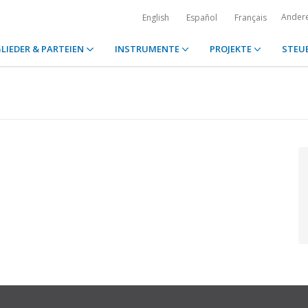
Ander
English
Español
Français
LIEDER & PARTEIEN
INSTRUMENTE
PROJEKTE
STEU