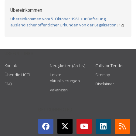
Übereinkommen
Übereinkommen vom 5. Oktober 1961 zur Befreiung
ausländischer öffentlicher Urkunden von der Legalisation
[12]
USEFUL LINKS
Kontakt
Neuigkeiten (Archiv)
Calls for Tender
Über die HCCH
Letzte
Sitemap
Aktualisierungen
FAQ
Disclaimer
Vakanzen
GET CONNECTED