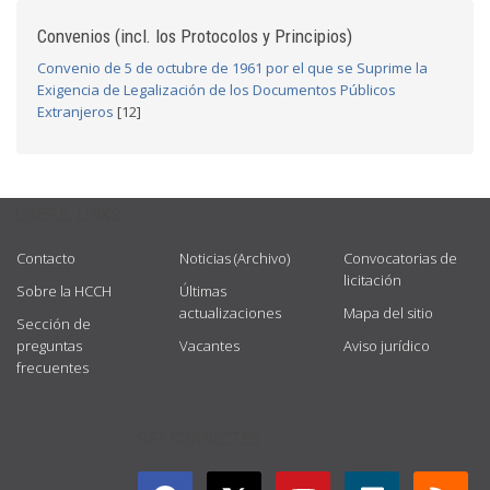
Convenios (incl. los Protocolos y Principios)
Convenio de 5 de octubre de 1961 por el que se Suprime la
Exigencia de Legalización de los Documentos Públicos
Extranjeros
[12]
USEFUL LINKS
Contacto
Noticias (Archivo)
Convocatorias de
licitación
Sobre la HCCH
Últimas
actualizaciones
Mapa del sitio
Sección de
preguntas
Vacantes
Aviso jurídico
frecuentes
GET CONNECTED