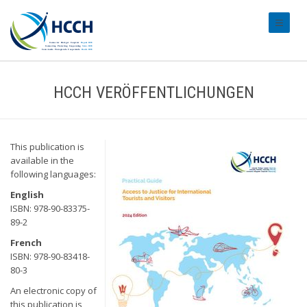
#transl
HCCH VERÖFFENTLICHUNGEN
This publication is
available in the
following languages:
English
ISBN: 978-90-83375-
89-2
French
ISBN: 978-90-83418-
80-3
An electronic copy of
this publication is