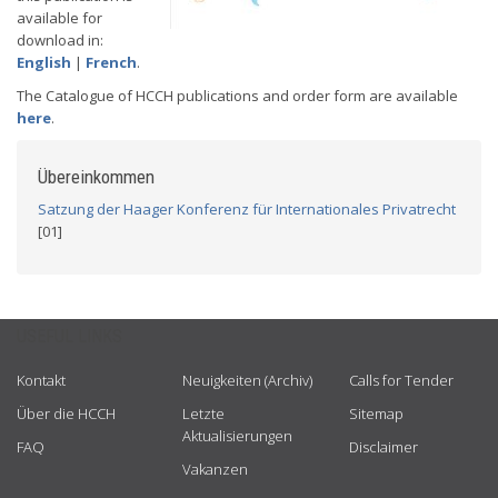
available for
download in:
English
|
French
.
The Catalogue of HCCH publications and order form are available
here
.
Übereinkommen
Satzung der Haager Konferenz für Internationales Privatrecht
[01]
USEFUL LINKS
Kontakt
Neuigkeiten (Archiv)
Calls for Tender
Über die HCCH
Letzte
Sitemap
Aktualisierungen
FAQ
Disclaimer
Vakanzen