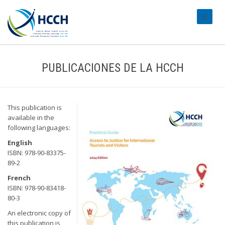
#transl
PUBLICACIONES DE LA HCCH
This publication is
available in the
following languages:
English
ISBN: 978-90-83375-
89-2
French
ISBN: 978-90-83418-
80-3
An electronic copy of
this publication is