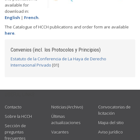
available for
download in:
English
|
French
.
The Catalogue of HCCH publications and order form are available
here
.
Convenios (incl. los Protocolos y Principios)
Estatuto de la Conferencia de La Haya de Derecho
Internacional Privado
[01]
USEFUL LINKS
Contacto
Noticias (Archivo)
Convocatorias de
licitación
Sobre la HCCH
Últimas
actualizaciones
Mapa del sitio
Sección de
preguntas
Vacantes
Aviso jurídico
frecuentes