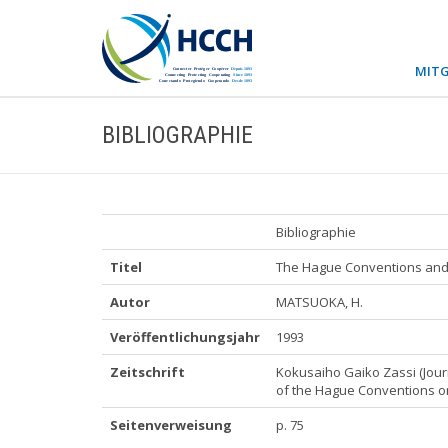
MITG
BIBLIOGRAPHIE
Bibliographie
Titel
The Hague Conventions and 
Autor
MATSUOKA, H.
Veröffentlichungsjahr
1993
Zeitschrift
Kokusaiho Gaiko Zassi (Journ
of the Hague Conventions on 
Seitenverweisung
p. 75