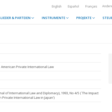
Ander
English
Español
Français
LIEDER & PARTEIEN
INSTRUMENTE
PROJEKTE
STEU
American Private International Law
al of International Law and Diplomacy), 1993, No 4/5 (`The Impact
Private International Law in Japan')