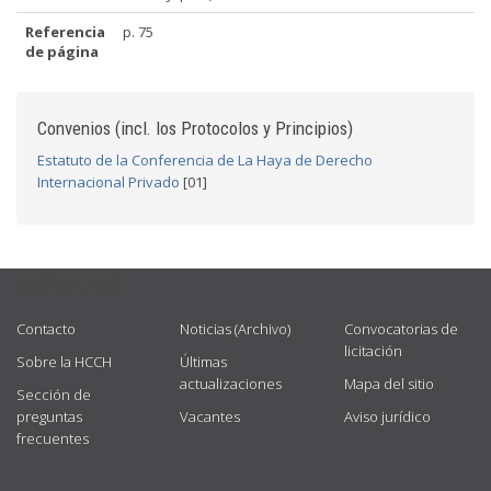
Referencia
p. 75
de página
Convenios (incl. los Protocolos y Principios)
Estatuto de la Conferencia de La Haya de Derecho
Internacional Privado
[01]
USEFUL LINKS
Contacto
Noticias (Archivo)
Convocatorias de
licitación
Sobre la HCCH
Últimas
actualizaciones
Mapa del sitio
Sección de
preguntas
Vacantes
Aviso jurídico
frecuentes